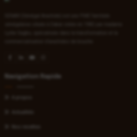
SENAR (Sénégal Arachide) est une PME familiale
sénégalaise située à Dakar créée en 1982 par madame
Lydie Sagbo, spécialisée dans la transformation et la
commercialisation d’arachides de bouche.
Navigation Rapide
A propos
Actualités
Nos recettes