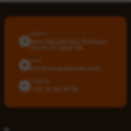
Adresse
Keur Daouda Sarr, Rufisque
Sortie 10, Dakar SN
Email
info@senardelices.com
Téléphone
+221 76 141 49 49