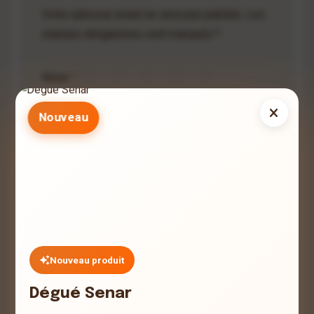
Votre adresse email ne sera pas publiée. Les
champs obligatoires sont marqués *
Noter
*
Nouveau
Nouveau produit
Dégué Senar