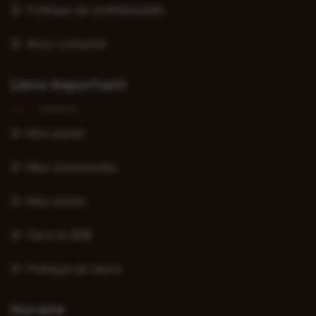
Politique de confidentialité
Nous contacter
Liens Important
Mon panier
Mes commandes
Mes envies
Faire du B2B
Politique de retour
Horaire