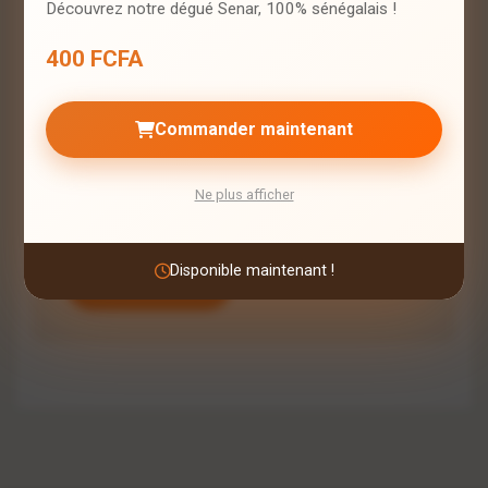
Découvrez notre dégué Senar, 100% sénégalais !
400 FCFA
Minimum 10 caractères
Commander maintenant
Enregistrer mon nom et mon email dans ce
navigateur pour mes prochains
Ne plus afficher
commentaires
Disponible maintenant !
Publier mon avis