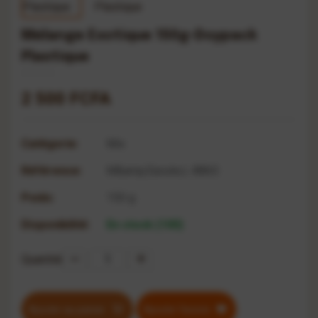
Mélange Exotique 150g-Doypack
Plastique
2 500 FCFA
Catégorie:
Mix
Référence:
M&amp;Eacute;L-8865
Poids:
150 g
Disponibilité:
En stock (100)
Quantité
Ajouter au panier
Ajouter favoris