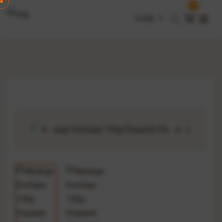
0
FCFA